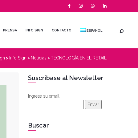
PRENSA
INFO SIGN
CONTACTO
ESPAÑOL
ign
>
Info Sign
>
Noticias
>
TECNOLOGÍA EN EL RETAIL
Suscribase al Newsletter
Ingrese su email:
Enviar
Buscar