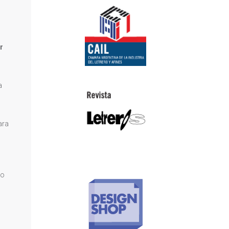
r
a
ara
 o