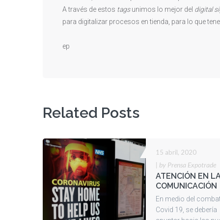
A través de estos
tags
unimos lo mejor del
digital 
para digitalizar procesos en tienda, para lo que t
ep
Related Posts
15 abril, 2020
|
by Prensa Expotrade
ATENCIÓN EN L
COMUNICACIÓN
En medio del combat
Covid 19, se debería