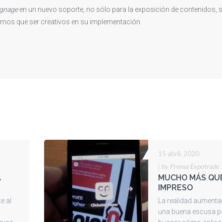
signage
en un nuevo soporte, no sólo para la exposición de contenidos, 
enemos que ser creativos en su implementación.
15 abril, 2020
|
by Prensa Expotrade
A
MUCHO MÁS QU
IMPRESO
e al
La realidad aumenta
una buena escusa p