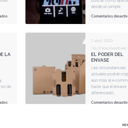
uevas
buscar cómo aplicar
desde un simple...
en
ados
Comentarios desacti
ATENCIÓN
EN
LA
7 abril, 2020
COMUNICACIÓN
|
by Prensa Expotrade
DE LA
EL PODER DEL
ENVASE
Las circunstancias
actuales podrán imp
 y
aún más al e-comme
rso de
hacer que el envase
..
diferenciado...
en
ados
Comentarios desacti
POSIBILIDADES
DE
LA
NE