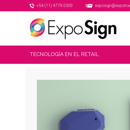
+54 (11) 4779-5300
exposign@expotra
TECNOLOGÍA EN EL RETAIL