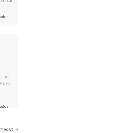
la, aún
en
vados
MUCHO
MÁS
QUE
UN
IMPRESO
ulsar
rce y
en
vados
EL
PODER
DEL
XT POST