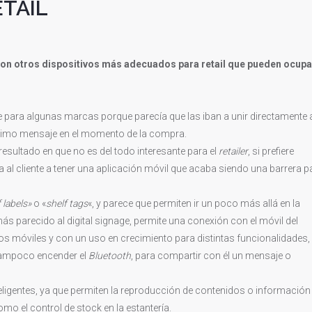
ETAIL
on otros dispositivos más adecuados para retail que pueden ocupa
e para algunas marcas porque parecía que las iban a unir directamente 
último mensaje en el momento de la compra.
 resultado en que no es del todo interesante para el
retailer
, si prefiere
ga al cliente a tener una aplicación móvil que acaba siendo una barrera p
 labels»
o «
shelf tags
«, y parece que permiten ir un poco más allá en la
s parecido al digital signage, permite una conexión con el móvil del
los móviles y con un uso en crecimiento para distintas funcionalidades,
 tampoco encender el
Bluetooth
, para compartir con él un mensaje o
ligentes, ya que permiten la reproducción de contenidos o información
o el control de stock en la estantería.