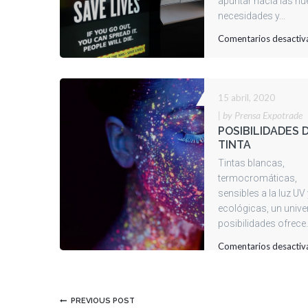
apuntar hacia las n
necesidades y...
Comentarios desactiv
15 abril, 2020
|
by Prensa Expotrade
POSIBILIDADES 
TINTA
Tintas blancas,
termocromáticas,
sensibles a la luz UV
ecológicas, un unive
posibilidades ofrece.
Comentarios desactiv
PREVIOUS POST