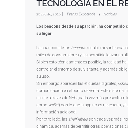
TECNOLOGÍA EN EL R
|
Prensa Expotrade
Noticias
|
28 agosto, 2018
Los beacons desde su aparción, ha competido c
su lugar.
La aparición de los
beacons
resultó muy interesant
miles de consumidores y les permitiría lanzar un 
Si bien esto técnicamente es posible, la realidad ha
controlar el entorno de su visitante, y además obli
su uso.
Sin embargo aparecen las etiquetas digitales, «
shelf
comunicación en el punto de venta. Este sistema, má
cliente a través de NFC (cada vez más presente en 
como
wallet
) con lo que la app no es necesaria, y
información adicional.
Por otro lado, las
shelf labels
son cada vez más inte
dinámica, además de permitir otras operaciones com