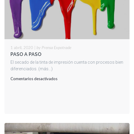
|
by Prensa Expotrade
1 abril, 2020
PASO A PASO
El secado de la tinta de impresión cuenta con procesos bien
diferenciados. (más…)
en
Comentarios desactivados
PASO
A
PASO