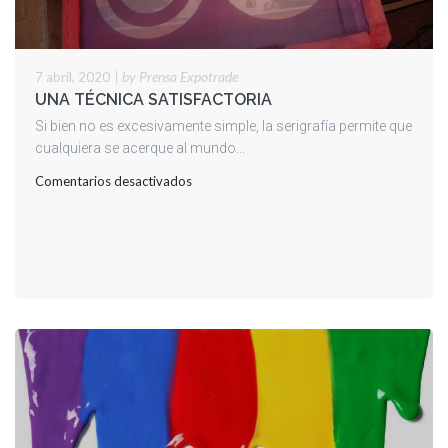
|
by Prensa Expotrade
7 abril, 2020
UNA TÉCNICA SATISFACTORIA
Si bien no es excesivamente simple, la serigrafía permite que
cualquiera se acerque al mundo...
en
Comentarios desactivados
UNA
TÉCNICA
SATISFACTORIA