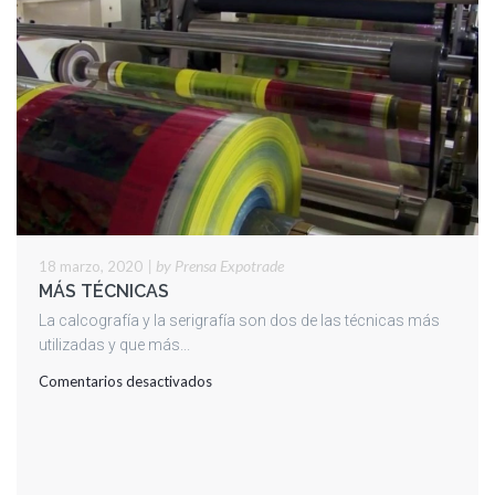
|
by Prensa Expotrade
18 marzo, 2020
MÁS TÉCNICAS
La calcografía y la serigrafía son dos de las técnicas más
utilizadas y que más...
en
Comentarios desactivados
MÁS
TÉCNICAS