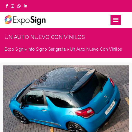
UN AUTO NUEVO CON VINILOS
Expo Sign
>
Info Sign
>
Serigrafia
>
Un Auto Nuevo Con Vinilos