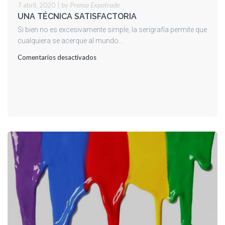
|
by Prensa Expotrade
7 abril, 2020
UNA TÉCNICA SATISFACTORIA
Si bien no es excesivamente simple, la serigrafía permite que
cualquiera se acerque al mundo...
en
Comentarios desactivados
UNA
TÉCNICA
SATISFACTORIA