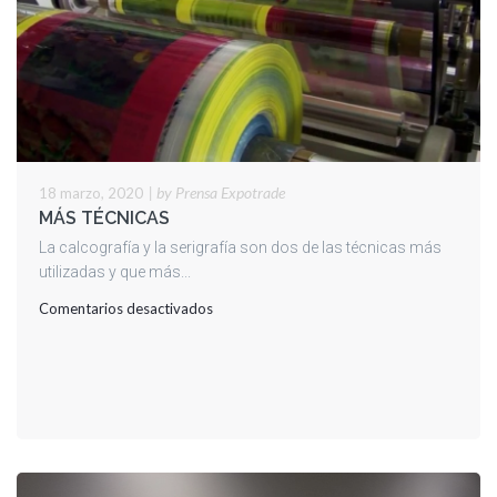
|
by Prensa Expotrade
18 marzo, 2020
MÁS TÉCNICAS
La calcografía y la serigrafía son dos de las técnicas más
utilizadas y que más...
en
Comentarios desactivados
MÁS
TÉCNICAS