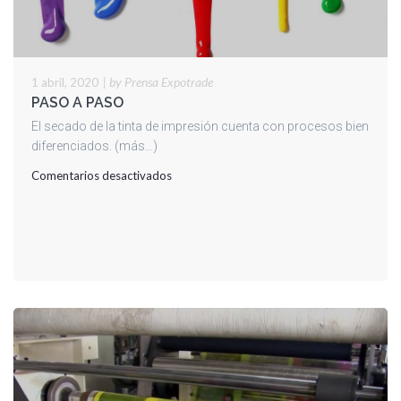
|
by Prensa Expotrade
1 abril, 2020
PASO A PASO
El secado de la tinta de impresión cuenta con procesos bien
diferenciados. (más…)
en
Comentarios desactivados
PASO
A
PASO