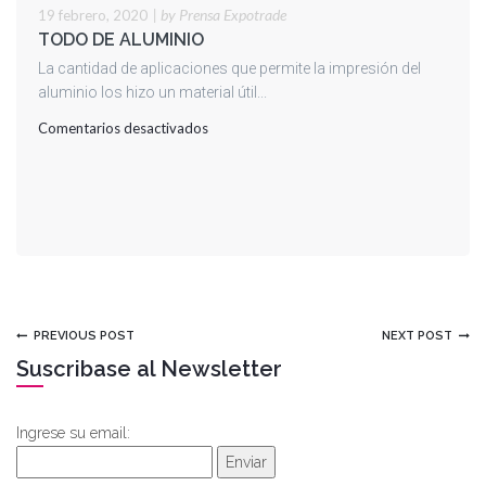
|
by Prensa Expotrade
19 febrero, 2020
TODO DE ALUMINIO
La cantidad de aplicaciones que permite la impresión del
aluminio los hizo un material útil...
en
Comentarios desactivados
TODO
DE
ALUMINIO
PREVIOUS POST
NEXT POST
Suscribase al Newsletter
Ingrese su email:
Enviar