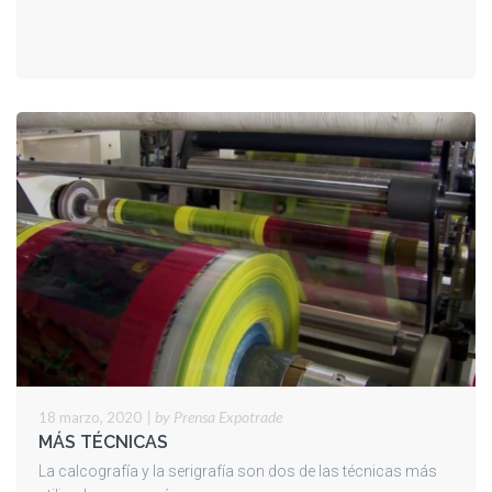
A
PASO
|
by Prensa Expotrade
18 marzo, 2020
MÁS TÉCNICAS
La calcografía y la serigrafía son dos de las técnicas más