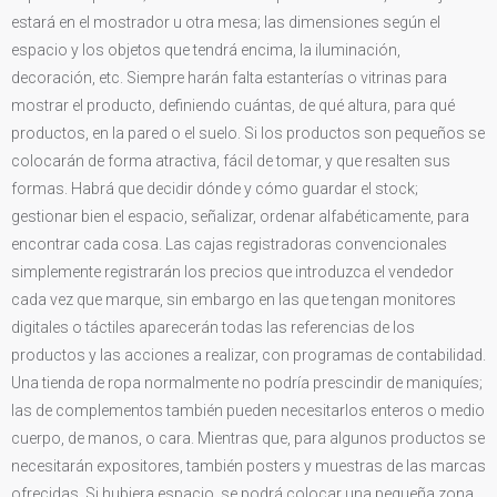
estará en el mostrador u otra mesa; las dimensiones según el
espacio y los objetos que tendrá encima, la iluminación,
decoración, etc. Siempre harán falta estanterías o vitrinas para
mostrar el producto, definiendo cuántas, de qué altura, para qué
productos, en la pared o el suelo. Si los productos son pequeños se
colocarán de forma atractiva, fácil de tomar, y que resalten sus
formas. Habrá que decidir dónde y cómo guardar el stock;
gestionar bien el espacio, señalizar, ordenar alfabéticamente, para
encontrar cada cosa. Las cajas registradoras convencionales
simplemente registrarán los precios que introduzca el vendedor
cada vez que marque, sin embargo en las que tengan monitores
digitales o táctiles aparecerán todas las referencias de los
productos y las acciones a realizar, con programas de contabilidad.
Una tienda de ropa normalmente no podría prescindir de maniquíes;
las de complementos también pueden necesitarlos enteros o medio
cuerpo, de manos, o cara. Mientras que, para algunos productos se
necesitarán expositores, también posters y muestras de las marcas
ofrecidas. Si hubiera espacio, se podrá colocar una pequeña zona