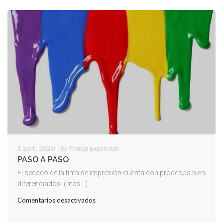
|
by Prensa Expotrade
1 abril, 2020
PASO A PASO
El secado de la tinta de impresión cuenta con procesos bien
diferenciados. (más…)
en
Comentarios desactivados
PASO