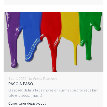
|
by Prensa Expotrade
1 abril, 2020
PASO A PASO
El secado de la tinta de impresión cuenta con procesos bien
diferenciados. (más…)
en
Comentarios desactivados