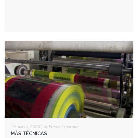
PASO
A
PASO
|
by Prensa Expotrade
18 marzo, 2020
MÁS TÉCNICAS