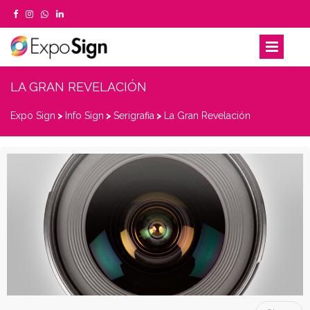
LA GRAN REVELACIÓN
Expo Sign
>
Info Sign
>
Serigrafia
>
La Gran Revelación