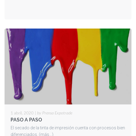
SATISFACTORIA
|
by Prensa Expotrade
1 abril, 2020
PASO A PASO
El secado de la tinta de impresión cuenta con procesos bien
diferenciados. (más…)