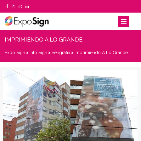
IMPRIMIENDO A LO GRANDE
Expo Sign
>
Info Sign
>
Serigrafia
>
Imprimiendo A Lo Grande