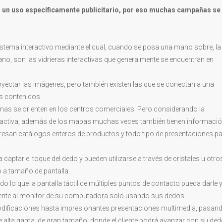
ra un uso específicamente publicitario, por eso muchas campañas se
istema interactivo mediante el cual, cuando se posa una mano sobre, la
o, son las vidrieras interactivas que generalmente se encuentran en
oyectar las imágenes, pero también existen las que se conectan a una
s contenidos.
onas se orienten en los centros comerciales. Pero considerando la
teractiva, además de los mapas muchas veces también tienen informaci
gresan catálogos enteros de productos y todo tipo de presentaciones p
 captar el toque del dedo y pueden utilizarse a través de cristales u otro
o a tamaño de pantalla.
 lo que la pantalla táctil de múltiples puntos de contacto pueda darle y
a frente al monitor de su computadora solo usando sus dedos.
odificaciones hasta impresionantes presentaciones multimedia, pasan
de alta gama, de gran tamaño, donde el cliente podrá avanzar con su ded