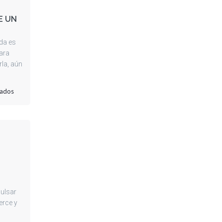
E UN
da es
ara
la, aún
en
vados
MUCHO
MÁS
QUE
UN
IMPRESO
ulsar
rce y