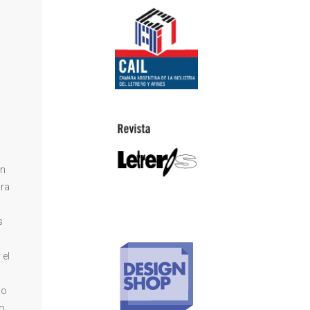
ón
ara
s
 el
do
o,