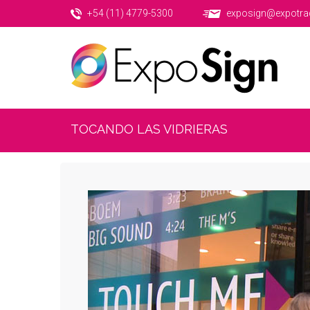
+54 (11) 4779-5300
exposign@expotra
TOCANDO LAS VIDRIERAS