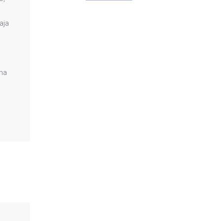
aja
una