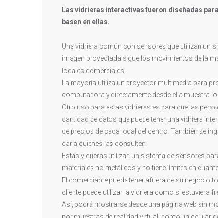
Las vidrieras interactivas fueron diseñadas pa
basen en ellas.
Una vidriera común con sensores que utilizan un s
imagen proyectada sigue los movimientos de la man
locales comerciales.
La mayoría utiliza un proyector multimedia para pr
computadora y directamente desde ella muestra lo
Otro uso para estas vidrieras es para que las pers
cantidad de datos que puede tener una vidriera in
de precios de cada local del centro. También se in
dar a quienes las consulten.
Estas vidrieras utilizan un sistema de sensores para
materiales no metálicos y no tiene límites en cuant
El comerciante puede tener afuera de su negocio todo
cliente puede utilizar la vidriera como si estuvier
Así, podrá mostrarse desde una página web sin m
por muestras de realidad virtual, como un celular 