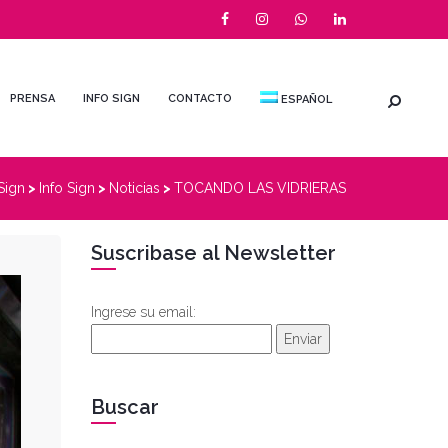
PRENSA
INFO SIGN
CONTACTO
ESPAÑOL
Sign
>
Info Sign
>
Noticias
>
TOCANDO LAS VIDRIERAS
Suscribase al Newsletter
Ingrese su email:
Enviar
Buscar