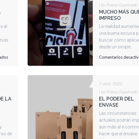
|
by Prensa Expotrade
A
MUCHO MÁS QU
IMPRESO
e al
La realidad aumenta
una buena escusa p
uevas
buscar cómo aplicar
desde un simple...
en
ados
Comentarios desacti
ATENCIÓN
EN
LA
7 abril, 2020
COMUNICACIÓN
|
by Prensa Expotrade
DE LA
EL PODER DEL
ENVASE
Las circunstancias
actuales podrán imp
 y
aún más al e-comme
rso de
hacer que el envase