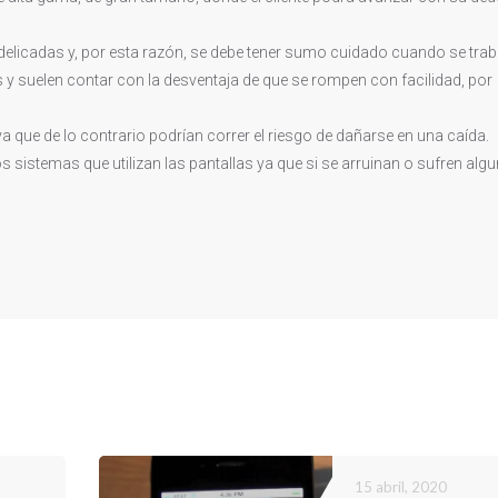
y delicadas y, por esta razón, se debe tener sumo cuidado cuando se trab
 y suelen contar con la desventaja de que se rompen con facilidad, por
que de lo contrario podrían correr el riesgo de dañarse en una caída.
sistemas que utilizan las pantallas ya que si se arruinan o sufren alg
15 abril, 2020