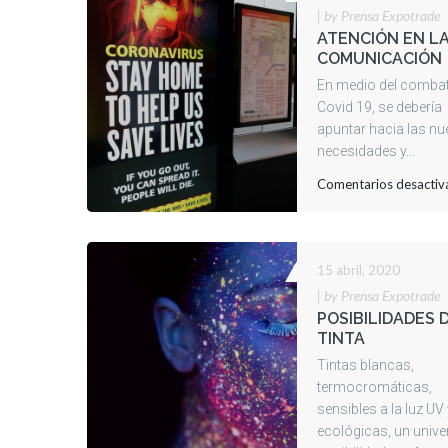
|
by Prensa Expotrade
ATENCIÓN EN L
COMUNICACIÓN
En medio del combat
Covid 19, se debería
apuntar hacia las n
necesidades y...
Comentarios desactiv
15 abril, 2020
|
by Prensa Expotrade
POSIBILIDADES 
TINTA
Tintas blancas,
termocromáticas,
sensibles a la luz UV
ecológicas, un unive