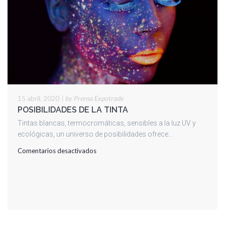
|
by Prensa Expotrade
15 abril, 2020
POSIBILIDADES DE LA TINTA
Tintas blancas, termocromáticas, sensibles a la luz UV y
ecológicas, un universo de posibilidades ofrece...
en
Comentarios desactivados
POSIBILIDADES
DE
LA
TINTA