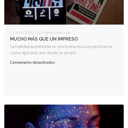
|
by Prensa Expotrade
15 abril, 2020
MUCHO MÁS QUE UN IMPRESO
La realidad aumentada es una buena escusa para buscar
cómo aplicarla, aún desde un simple...
en
Comentarios desactivados
MUCHO
MÁS
QUE
UN
IMPRESO