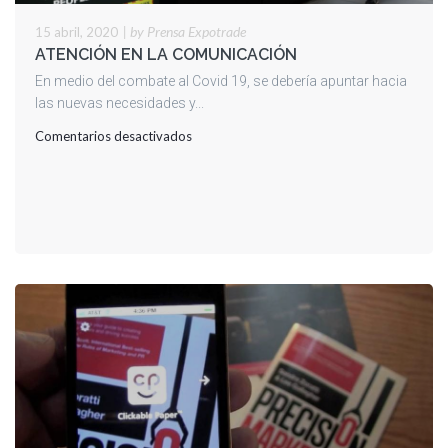
|
by Prensa Expotrade
15 abril, 2020
ATENCIÓN EN LA COMUNICACIÓN
En medio del combate al Covid 19, se debería apuntar hacia
las nuevas necesidades y...
en
Comentarios desactivados
ATENCIÓN
EN
LA
COMUNICACIÓN