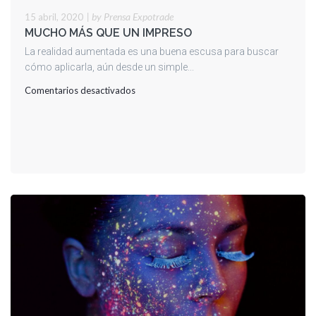
|
by Prensa Expotrade
15 abril, 2020
MUCHO MÁS QUE UN IMPRESO
La realidad aumentada es una buena escusa para buscar
cómo aplicarla, aún desde un simple...
en
Comentarios desactivados
MUCHO
MÁS
QUE
UN
IMPRESO