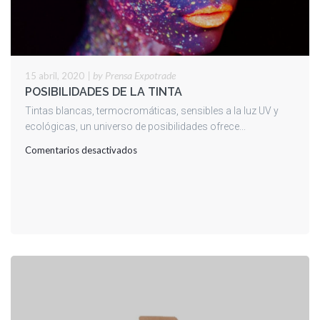
|
by Prensa Expotrade
15 abril, 2020
POSIBILIDADES DE LA TINTA
Tintas blancas, termocromáticas, sensibles a la luz UV y
ecológicas, un universo de posibilidades ofrece...
en
Comentarios desactivados
POSIBILIDADES
DE
LA
TINTA