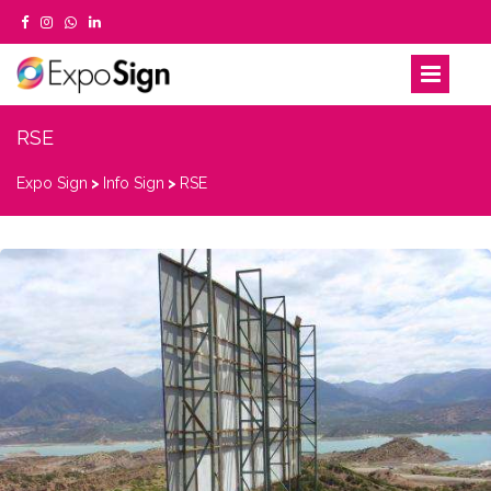
RSE
Expo Sign
>
Info Sign
>
RSE