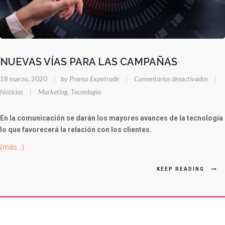
NUEVAS VÍAS PARA LAS CAMPAÑAS
en
18 marzo, 2020
|
by Prensa Expotrade
|
Comentarios desactivados
|
NUEV
Noticias
|
Marketing
,
Tecnología
VÍAS
PARA
En la comunicación se darán los mayores avances de la tecnología
LAS
lo que favorecerá la relación con los clientes.
CAM
(más…)
KEEP READING