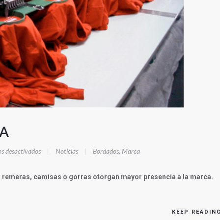
LA
en
s desactivados
|
Noticias
|
Bordados
,
Marca
PRESENCIA
SOBRE
n remeras, camisas o gorras otorgan mayor presencia a la marca.
TELA
KEEP READIN