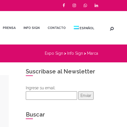
PRENSA
INFO SIGN
CONTACTO
ESPAÑOL
Expo Sign
>
Info Sign
>
Marca
Suscribase al Newsletter
Ingrese su email:
Enviar
Buscar