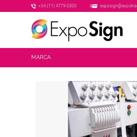
+54 (11) 4779-5300
exposign@expotra
MARCA