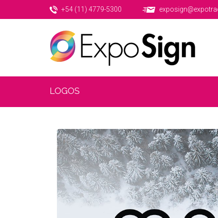
+54 (11) 4779-5300
exposign@expotra
LOGOS