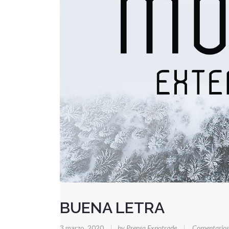
BUENA LETRA
3 marzo, 2020
|
by Prensa Expotrade
|
Comentarios