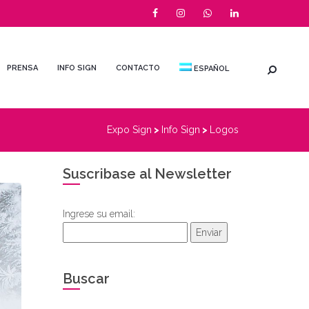
PRENSA
INFO SIGN
CONTACTO
ESPAÑOL
Expo Sign
>
Info Sign
>
Logos
Suscribase al Newsletter
Ingrese su email:
Enviar
Buscar