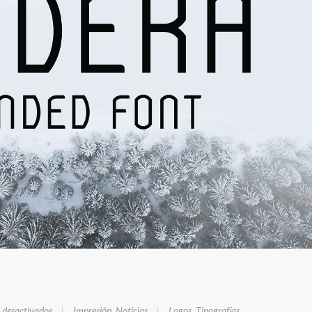
en
 desactivados
|
Impresión
,
Noticias
|
Logos
,
Tipografías