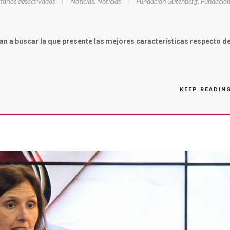
en
arios desactivados
|
Noticias
,
Noticias
|
Fundación Gutenberg
,
Fundació
ALGO
MÁS
QUE
an a buscar la que presente las mejores características respecto de
COLORES
KEEP READIN