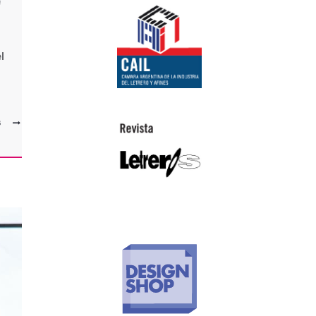
n
l
G