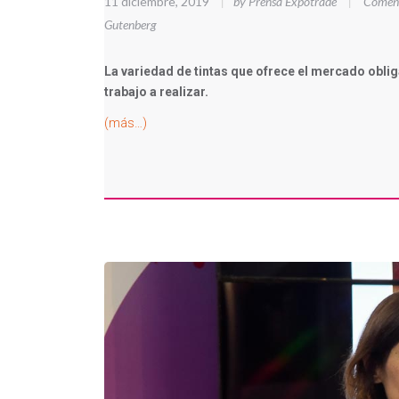
11 diciembre, 2019
|
by Prensa Expotrade
|
Coment
Gutenberg
La variedad de tintas que ofrece el mercado oblig
trabajo a realizar.
(más…)