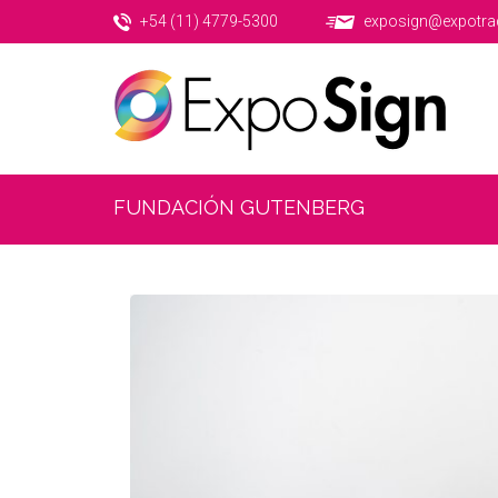
+54 (11) 4779-5300
exposign@expotra
FUNDACIÓN GUTENBERG