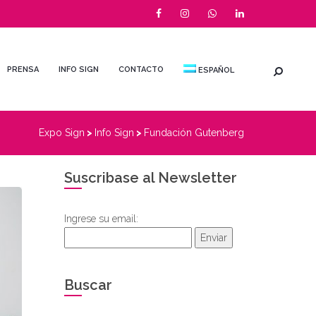
PRENSA
INFO SIGN
CONTACTO
ESPAÑOL
Expo Sign
>
Info Sign
>
Fundación Gutenberg
Suscribase al Newsletter
Ingrese su email:
Enviar
Buscar