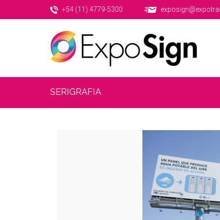
+54 (11) 4779-5300
exposign@expotra
SERIGRAFIA