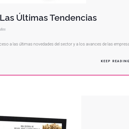
 Las Últimas Tendencias
en
ados
Plotterdoc
Avanza
cceso a las últimas novedades del sector y a los avances de las empres
Con
Las
KEEP READIN
Últimas
Tendencias