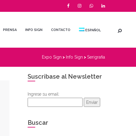
PRENSA
INFO SIGN
CONTACTO
ESPAÑOL
Expo Sign
>
Info Sign
>
Serigrafia
Suscribase al Newsletter
Ingrese su email:
Enviar
Buscar