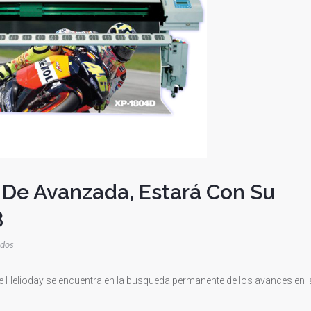
 De Avanzada, Estará Con Su
3
en
ados
Helioday,
Una
e Helioday se encuentra en la busqueda permanente de los avances en l
Empresa