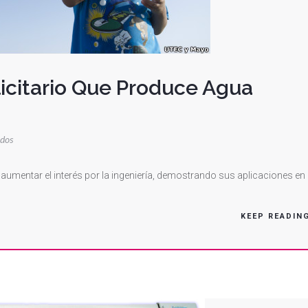
licitario Que Produce Agua
en
ados
Fabrican
Un
umentar el interés por la ingeniería, demostrando sus aplicaciones en 
Cartel
Publicitario
KEEP READIN
Que
Produce
Agua
Potable