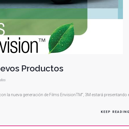
evos Productos
en
ados
3m
Se
a con la nueva generación de Films EnvisionTM”, 3M estará presentando e
Presenta
Con
KEEP READIN
Nuevos
Productos