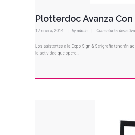
Plotterdoc Avanza Con
17 enero, 2014
|
by admin
|
Comentarios desactiv
Los asistentes a la Expo Sign & Serigrafía tendrán a
la actividad que opera…