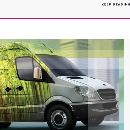
De
KEEP READIN
Avanzada,
Estará
Con
Su
Stand
En
Exposign
2013