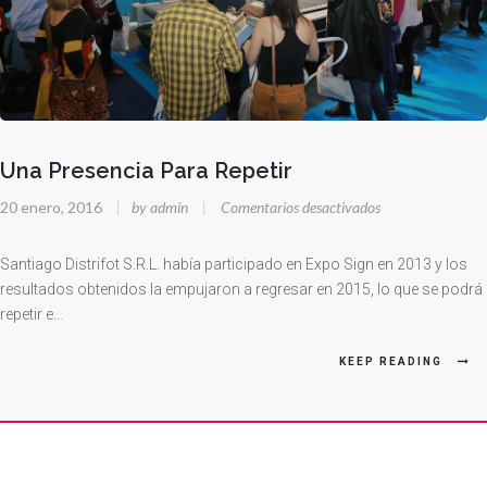
Una Presencia Para Repetir
en
20 enero, 2016
|
by admin
|
Comentarios desactivados
Una
Presencia
Santiago Distrifot S.R.L. había participado en Expo Sign en 2013 y los
Para
resultados obtenidos la empujaron a regresar en 2015, lo que se podrá
repetir e…
Repetir
KEEP READING