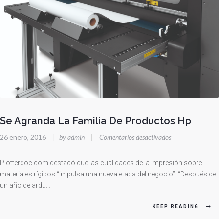
Se Agranda La Familia De Productos Hp
en
26 enero, 2016
|
by admin
|
Comentarios desactivados
Se
Agranda
Plotterdoc.com destacó que las cualidades de la impresión sobre
La
materiales rígidos “impulsa una nueva etapa del negocio”. “Después de
un año de ardu…
Familia
De
KEEP READING
Productos