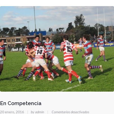
En Competencia
en
20 enero, 2016
|
by admin
|
Comentarios desactivados