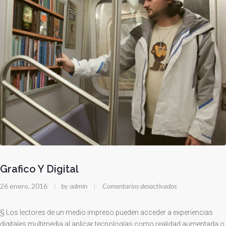
Grafico Y Digital
en
26 enero, 2016
|
by admin
|
Comentarios desactivados
Grafico
Y
§ Los lectores de un medio impreso pueden acceder a experiencias
Digital
digitales multimedia al aplicar tecnologías como realidad aumentada o