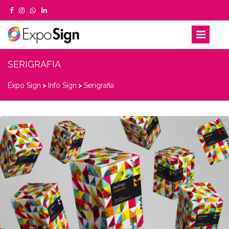
SERIGRAFIA
Expo Sign
>
Info Sign
>
Serigrafia