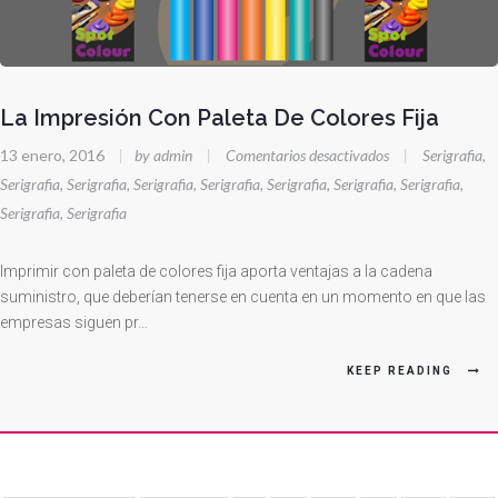
La Impresión Con Paleta De Colores Fija
en
13 enero, 2016
|
by admin
|
Comentarios desactivados
|
Serigrafia
,
La
Serigrafia
,
Serigrafia
,
Serigrafia
,
Serigrafia
,
Serigrafia
,
Serigrafia
,
Serigrafia
,
Impresión
Serigrafia
,
Serigrafia
Con
Paleta
Imprimir con paleta de colores fija aporta ventajas a la cadena
De
suministro, que deberían tenerse en cuenta en un momento en que las
Colores
empresas siguen pr…
Fija
KEEP READING