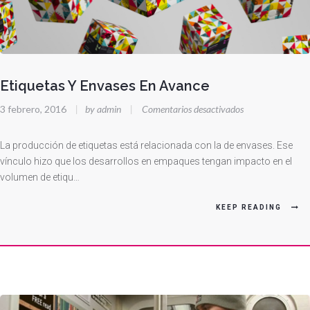
Etiquetas Y Envases En Avance
en
3 febrero, 2016
|
by admin
|
Comentarios desactivados
Etiquetas
Y
La producción de etiquetas está relacionada con la de envases. Ese
Envases
vínculo hizo que los desarrollos en empaques tengan impacto en el
volumen de etiqu…
En
Avance
KEEP READING