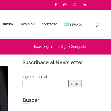
PRENSA
INFO SIGN
CONTACTO
ESPAÑOL
Expo Sign
>
Info Sign
>
Serigrafia
Suscribase al Newsletter
Ingrese su email:
Enviar
Buscar