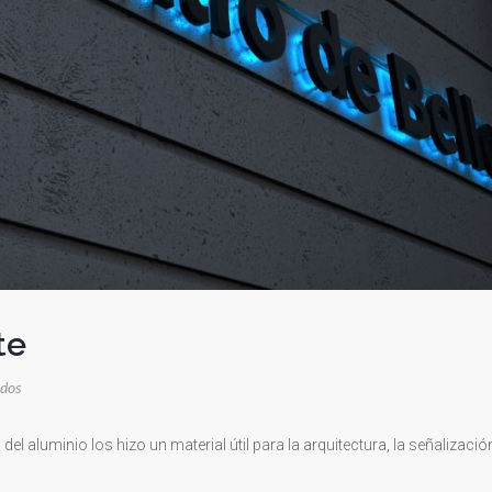
te
en
ados
Metalizando
El
l aluminio los hizo un material útil para la arquitectura, la señalización
Ambiente