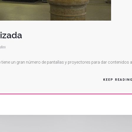
lizada
en
ados
Una
Universidad
) tiene un gran número de pantallas y proyectores para dar contenidos 
Digitalizada
KEEP READIN