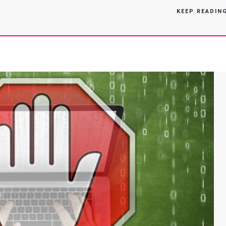
De
KEEP READIN
Inkjet