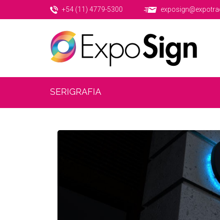
+54 (11) 4779-5300
exposign@expotra
SERIGRAFIA