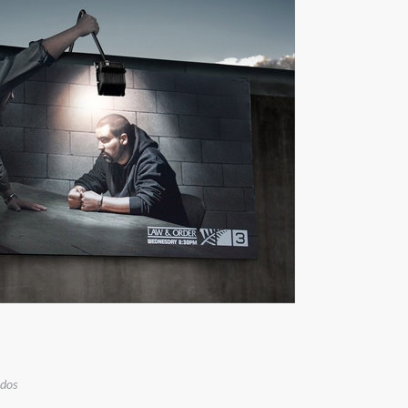
en
ados
Tener