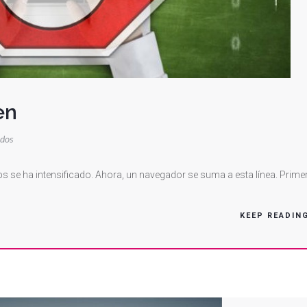
en
en
ados
Bloqueado
Desde
s se ha intensificado. Ahora, un navegador se suma a esta línea. Prime
Origen
KEEP READIN