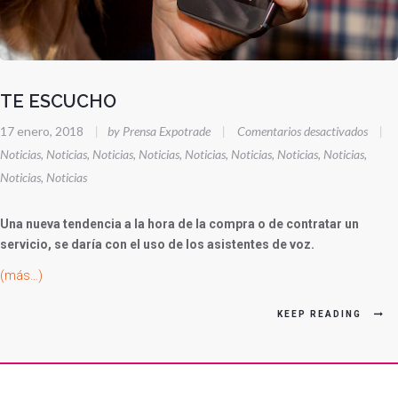
TE ESCUCHO
en
17 enero, 2018
|
by Prensa Expotrade
|
Comentarios desactivados
|
TE
Noticias
,
Noticias
,
Noticias
,
Noticias
,
Noticias
,
Noticias
,
Noticias
,
Noticias
,
ESCU
Noticias
,
Noticias
Una nueva tendencia a la hora de la compra o de contratar un
servicio, se daría con el uso de los asistentes de voz.
(más…)
KEEP READING