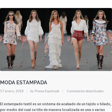
MODA ESTAMPADA
en
17 enero, 2018
|
by Prensa Expotrade
|
Comentarios desactivados
MOD
ESTA
El estampado textil es un sistema de acabado de un tejido o hilado,
por medio del cual se tiñe de manera localizada en una o varias