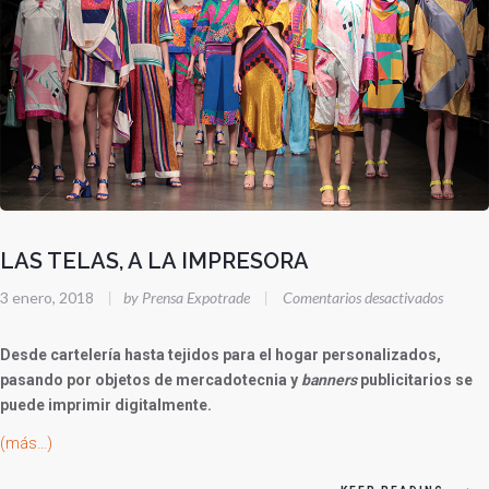
LAS TELAS, A LA IMPRESORA
en
3 enero, 2018
|
by Prensa Expotrade
|
Comentarios desactivados
LAS
TELAS,
Desde cartelería hasta tejidos para el hogar personalizados,
A
pasando por objetos de mercadotecnia y
banners
publicitarios se
puede imprimir digitalmente.
LA
IMPRE
(más…)