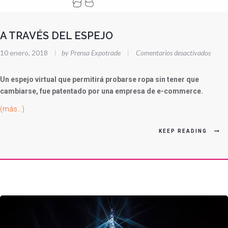
A TRAVÉS DEL ESPEJO
en
10 enero, 2018
|
by Prensa Expotrade
|
Comentarios desactivados
A
TRAV
Un espejo virtual que permitirá probarse ropa sin tener que
DEL
cambiarse, fue patentado por una empresa de e-commerce.
ESPE
(más…)
KEEP READING