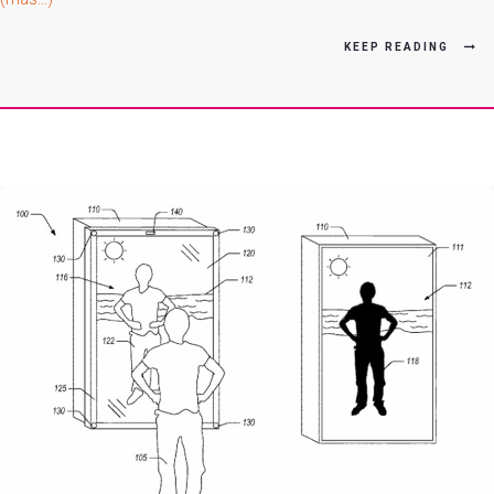
DE
TAM
KEEP READING