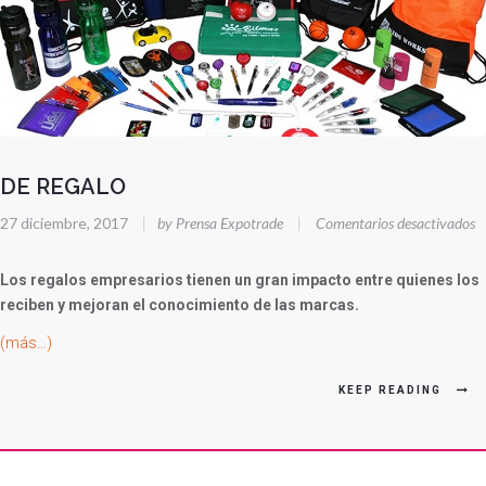
DE REGALO
e
27 diciembre, 2017
|
by Prensa Expotrade
|
Comentarios desactivados
D
R
Los regalos empresarios tienen un gran impacto entre quienes los
reciben y mejoran el conocimiento de las marcas.
(más…)
KEEP READING