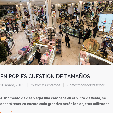
EN POP, ES CUESTIÓN DE TAMAÑOS
en
10 enero, 2018
|
by Prensa Expotrade
|
Comentarios desactivados
EN
POP,
Al momento de desplegar una campaña en el punto de venta, se
ES
deberá tener en cuenta cuán grandes serán los objetos utilizados.
CUES
(más…)