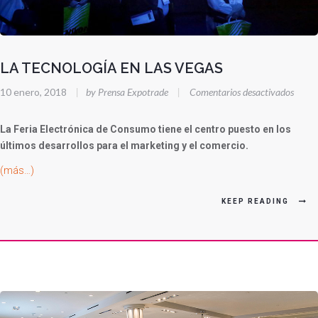
LA TECNOLOGÍA EN LAS VEGAS
en
10 enero, 2018
|
by Prensa Expotrade
|
Comentarios desactivados
LA
TECN
La Feria Electrónica de Consumo tiene el centro puesto en los
EN
últimos desarrollos para el marketing y el comercio.
LAS
(más…)
VEGA
KEEP READING