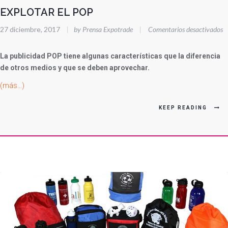
EXPLOTAR EL POP
e
27 diciembre, 2017
|
by Prensa Expotrade
|
Comentarios desactivados
E
E
La publicidad POP tiene algunas características que la diferencia
P
de otros medios y que se deben aprovechar.
(más…)
KEEP READING