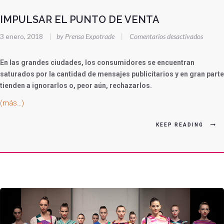
IMPULSAR EL PUNTO DE VENTA
en
3 enero, 2018
|
by Prensa Expotrade
|
Comentarios desactivados
IMPUL
EL
En las grandes ciudades, los consumidores se encuentran
PUNT
saturados por la cantidad de mensajes publicitarios y en gran parte
tienden a ignorarlos o, peor aún, rechazarlos.
DE
VENTA
(más…)
KEEP READING