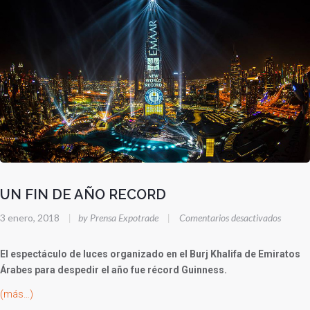
UN FIN DE AÑO RECORD
en
3 enero, 2018
|
by Prensa Expotrade
|
Comentarios desactivados
UN
FIN
El espectáculo de luces organizado en el Burj Khalifa de Emiratos
DE
Árabes para despedir el año fue récord Guinness.
AÑO
(más…)
RECO