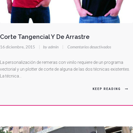
Corte Tangencial Y De Arrastre
en
16 diciembre, 2015
|
by admin
|
Comentarios desactivados
Corte
Tangencial
La personalización de remeras con vinilo requiere de un programa
Y
vectorial y un plotter de corte de alguna de las dos técnicas existentes.
La técnica…
De
Arrastre
KEEP READING