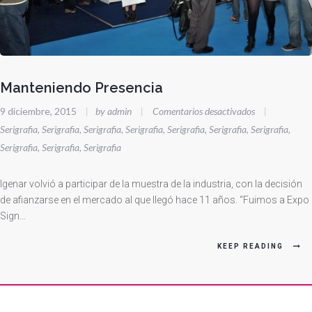
Manteniendo Presencia
en
9 diciembre, 2015
|
by admin
|
Comentarios desactivados
|
Manteniendo
Serigrafia
,
Serigrafia
,
Serigrafia
,
Serigrafia
,
Serigrafia
,
Serigrafia
,
Serigrafia
,
Presencia
Serigrafia
,
Serigrafia
,
Serigrafia
Igenar volvió a participar de la muestra de la industria, con la decisión
de afianzarse en el mercado al que llegó hace 11 años. “Fuimos a Expo
Sign…
KEEP READING