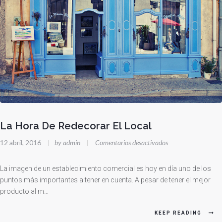
La Hora De Redecorar El Local
en
12 abril, 2016
|
by admin
|
Comentarios desactivados
La
Hora
La imagen de un establecimiento comercial es hoy en día uno de los
De
puntos más importantes a tener en cuenta. A pesar de tener el mejor
producto al m…
Redecorar
El
KEEP READING
Local