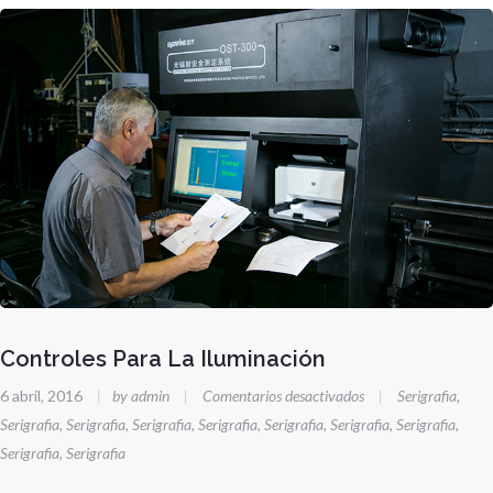
Controles Para La Iluminación
en
6 abril, 2016
|
by admin
|
Comentarios desactivados
|
Serigrafia
,
Controles
Serigrafia
,
Serigrafia
,
Serigrafia
,
Serigrafia
,
Serigrafia
,
Serigrafia
,
Serigrafia
,
Para
Serigrafia
,
Serigrafia
La