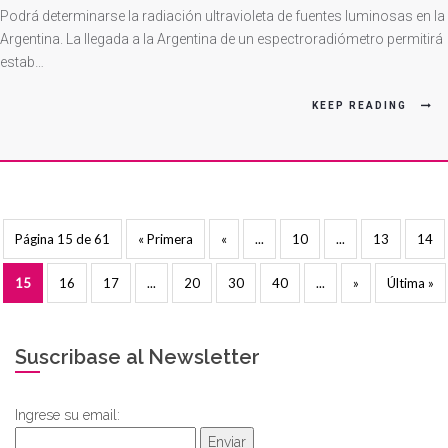
Iluminación
Podrá determinarse la radiación ultravioleta de fuentes luminosas en la
Argentina. La llegada a la Argentina de un espectroradiómetro permitirá
estab…
KEEP READING
Página 15 de 61
« Primera
«
...
10
...
13
14
15
16
17
...
20
30
40
...
»
Última »
Suscribase al Newsletter
Ingrese su email:
Enviar