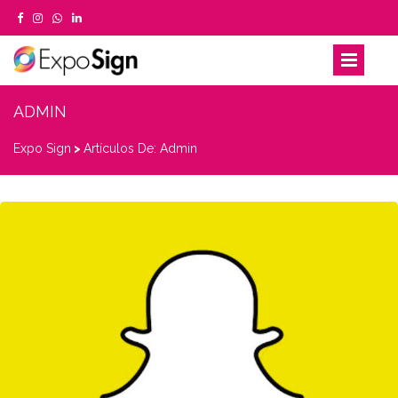
ADMIN
Expo Sign
>
Artículos De: Admin