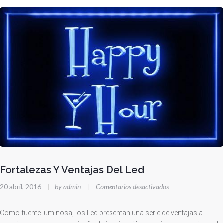
Fortalezas Y Ventajas Del Led
en
20 abril, 2016
|
by admin
|
Comentarios desactivados
Fortalezas
Y
Como fuente luminosa, los Led presentan una serie de ventajas a