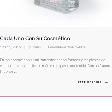
Cada Uno Con Su Cosmético
en
12 abril, 2016
|
by admin
|
Comentarios desactivados
Cada
Uno
En los cosméticos se utilizan sofisticados frascos y recipientes de
Con
vidrio impresos que tienen más valor que su contenido. Con un frasco
lindo, se v…
Su
Cosmético
KEEP READING