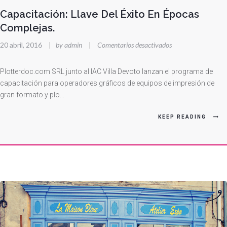
Capacitación: Llave Del Éxito En Épocas
Complejas.
en
20 abril, 2016
|
by admin
|
Comentarios desactivados
Capacitación:
Llave
Plotterdoc.com SRL junto al IAC Villa Devoto lanzan el programa de
Del
capacitación para operadores gráficos de equipos de impresión de
gran formato y plo…
Éxito
En
KEEP READING
Épocas
Complejas.